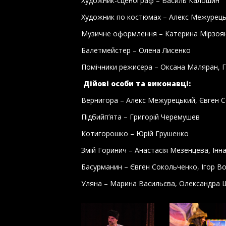
Художник-сценограф – Василь Калошин
Художник по костюмах – Алекс Межурец
Музичне оформлення – Катерина Мірзоя
Балетмейстер – Олена Лисенко
Помічники режисера – Оксана Маляран, 
Дійові особи та виконавці:
Вернигора – Алекс Межурецький, Євген 
Підбийп’ята – Григорій Черемушев
Котигорошко – Юрій Грушенко
Змій Горинич – Анастасія Мезенцева, Інн
Басурманин – Євген Сокольченко, Ігор В
Уляна – Марина Васильєва, Олександра