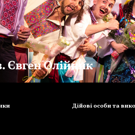
. Євген Олійник
ики
Дійові особи та вик