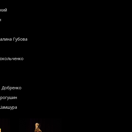
ький
н
Галина Губова
Сокольченко
а Добренко
орогушин
 Шамшура