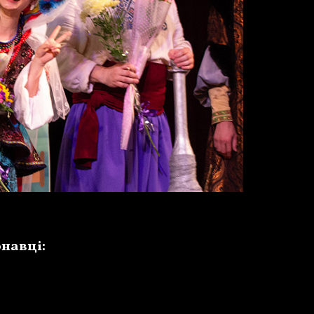
онавці: