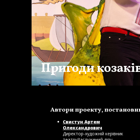
Пригоди козаків
Автори проекту, постановн
Свистун Артем
Олександрович
Директор-художній керівник
театруЗаслужений діяч