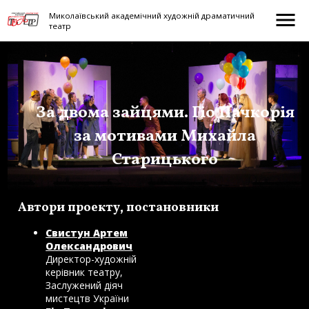
menu
Миколаївський академічний художній драматичний
театр
За двома зайцями. Гіо Пачкорія
за мотивами Михайла
Старицького
Автори проекту, постановники
Свистун Артем
Олександрович
Директор-художній
керівник театру,
Заслужений діяч
мистецтв України