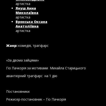
артистка
Януш Анна
Миколаївна
артистка
Вронська Оксана
Анатоліївна
артистка
Жанр:
комедія, трагіфарс
«За двома зайцями»
Гіо Пачкорія за мотивами Михайла Старицького
авантюрний трагіфарс на 1 дію
Постановники:
Режисер-постановник – Гіо Пачкорія