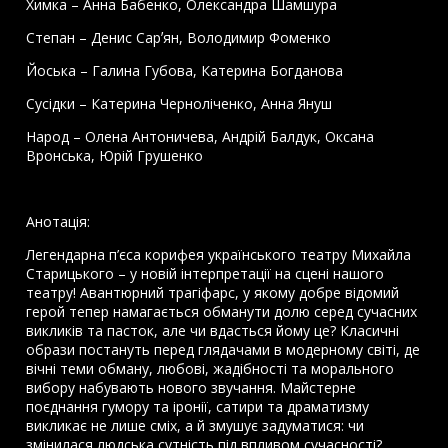
Химка – Анна Бабенко, Олександра Шамшура
Степан – Денис Сарʼян, Володимир Фоменко
Йоська – Галина Губова, Катерина Богданова
Сусідки – Катерина Черноліченко, Анна Януш
Народ – Олена Антоничева, Андрій Балдук, Оксана
Вронська, Юрій Грушенко
Анотація:
Легендарна п’єса корифея українського театру Михайла
Старицького – у новій інтерпретації на сцені нашого
театру! Авантюрний трагіфарс, у якому добре відомий
герой тепер намагається обманути долю серед сучасних
викликів та пасток, але чи вдасться йому це? Класичні
образи постануть перед глядачами в модерному світі, де
вічні теми обману, любові, жадібності та морального
вибору набувають нового звучання. Майстерне
поєднання гумору та іронії, сатири та драматизму
викликає не лише сміх, а й змушує задуматися: чи
змінилася людська сутність під впливом сучасності?