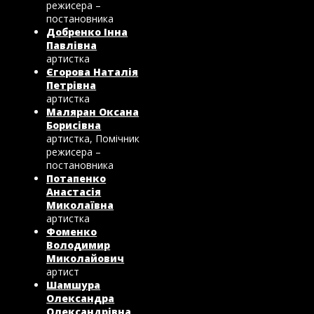
режисера –
постановника
Добренко Інна
Павлівна
артистка
Єгорова Наталія
Петрівна
артистка
Маляран Оксана
Борисівна
артистка, Помічник
режисера –
постановника
Потапенко
Анастасія
Миколаївна
артистка
Фоменко
Володимир
Миколайович
артист
Шамшура
Олександра
Олександрівна