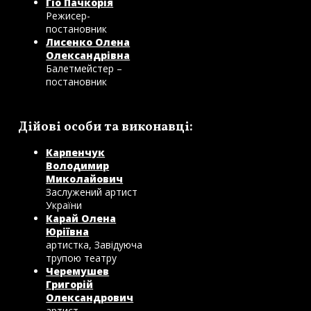
Гіо Пачкорія
Режисер-
постановник
Лисенко Олена
Олександрівна
Балетмейстер –
постановник
Дійові особи та виконавці:
Карпенчук
Володимир
Миколайович
Заслужений артист
України
Карай Олена
Юріївна
артистка, Завідуюча
трупою театру
Черемушев
Григорій
Олександрович
артист