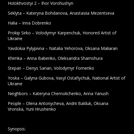
Holokhvostyi 2 – Ihor Vorohushyn
Seklyta – Kateryna Bohdanova, Anastasiia Mezentseva
Halia – Inna Dobrenko
Prokip Sirko – Volodymyr Karpenchuk, Honored Artist of
Ukraine
Yavdokia Pylypivna – Natalia Yehorova, Oksana Maliaran
Khimka – Anna Babenko, Oleksandra Shamshura
Stepan – Denys Sarian, Volodymyr Fomenko
Yoska – Galyna Gubova, Vasyl Ostafiychuk, National Artist of
Ukraine
Neighbors – Kateryna Chernolichenko, Anna Yanush
People – Olena Antonycheva, Andrii Balduk, Oksana
Vronska, Yurii Hrushenko
Synopsis: