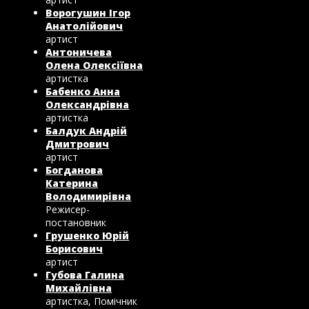
Ворогушин Ігор
Анатолійович
артист
Антоничева
Олена Олексіївна
артистка
Бабенко Анна
Олександрівна
артистка
Балдук Андрій
Дмитрович
артист
Богданова
Катерина
Володимирівна
Режисер-
постановник
Грушенко Юрій
Борисович
артист
Губова Галина
Михайлівна
артистка, Помічник