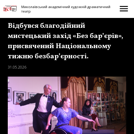
menu
Миколаївський академічний художній драматичний
театр
Відбувся благодійний
мистецький захід «Без бар’єрів»,
присвячений Національному
тижню безбар’єрності.
31.05.2026