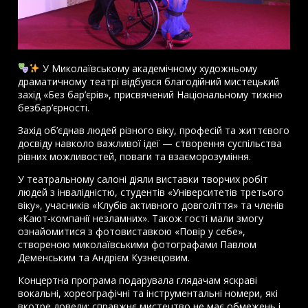
У Миколаївському академічному художньому
драматичному театрі відбувся благодійний мистецький
захід «Без бар’єрів», присвячений Національному тижню
безбар’єрності.
Захід об’єднав людей різного віку, професій та життєвого
досвіду навколо важливої ідеї — створення суспільства
рівних можливостей, поваги та взаєморозуміння.
У театральному салоні діяли виставки творчих робіт
людей з інвалідністю, студентів «Університетів третього
віку», учасників «Клубів активного довголіття» та членів
«Кают-компанії незламних». Також гості мали змогу
ознайомитися з фотовиставкою «Повір у себе»,
створеною миколаївськими фотографами Павлом
Деменським та Андрієм Кузнецовим.
Концертна програма подарувала глядачам яскраві
вокальні, хореографічні та інструментальні номери, які
вкотре довели: справжнє мистецтво не має обмежень і