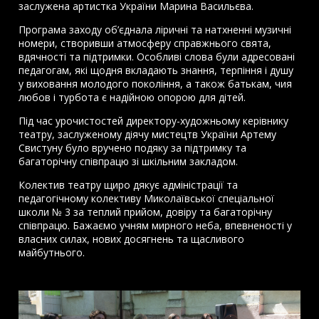
заслужена артистка України Марина Васильєва.
Програма заходу об’єднала ліричні та натхненні музичні
номери, створивши атмосферу справжнього свята,
вдячності та підтримки. Особливі слова були адресовані
педагогам, які щодня вкладають знання, терпіння і душу
у виховання молодого покоління, а також батькам, чия
любов і турбота є надійною опорою для дітей.
Під час урочистостей директору-художньому керівнику
театру, заслуженому діячу мистецтв України Артему
Свистуну було вручено подяку за підтримку та
багаторічну співпрацю зі шкільним закладом.
Колектив театру щиро дякує адміністрації та
педагогічному колективу Миколаївської спеціальної
школи № 3 за теплий прийом, довіру та багаторічну
співпрацю. Бажаємо учням мирного неба, впевненості у
власних силах, нових досягнень та щасливого
майбутнього.