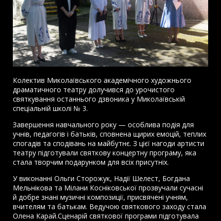
Колектив Миколаївського академічного художнього
драматичного театру долучився до урочистого
святкування останнього дзвоника у Миколаївській
спеціальній школі № 3.
Завершення навчального року — особлива подія для
учнів, педагогів і батьків, сповнена щирих емоцій, теплих
спогадів та сподівань на майбутнє. З цієї нагоди артисти
театру підготували святкову концертну програму, яка
стала творчим подарунком для всіх присутніх.
У виконанні Ольги Сторожук, Надії Шелест, Богдана
Мельнікова та Мілани Косніковської прозвучали сучасні
й добре знані музичні композиції, присвячені учням,
вчителям та батькам. Ведучою святкового заходу стала
Олена Карай.Сценарій святкової програми підготувала