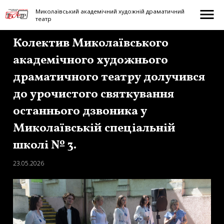
menu
Миколаївський академічний художній драматичний
театр
Колектив Миколаївського
академічного художнього
драматичного театру долучився
до урочистого святкування
останнього дзвоника у
Миколаївській спеціальній
школі № 3.
23.05.2026