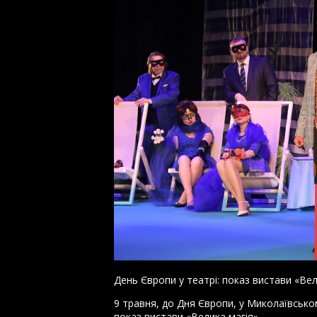
День Європи у театрі: показ вистави «Вел
9 травня, до Дня Європи, у Миколаївськ
показ вистави «Велика магія».