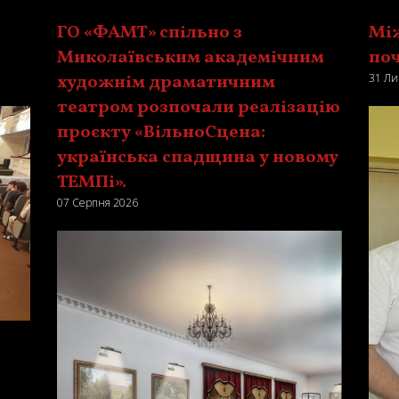
ГО «ФАМТ» спільно з
Мі
Миколаївським академічним
поч
художнім драматичним
31 Ли
театром розпочали реалізацію
проєкту «ВільноСцена:
українська спадщина у новому
ТЕМПі».
07 Серпня 2026