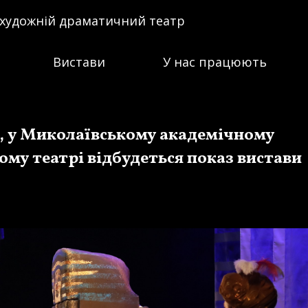
 художній драматичний театр
Вистави
У нас працюють
и, у Миколаївському академічному
у театрі відбудеться показ вистави