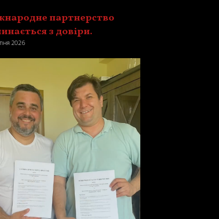
жнародне партнерство
инається з довіри.
пня 2026