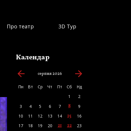
Про театр
3D Тур
Календар
arrow_backward
arrow_forward
серпня 2026
Пн
Вт
Ср
Чт
Пт
Сб
Нд
1
2
8
3
4
5
6
7
9
15
10
11
12
13
14
16
21
22
17
18
19
20
23