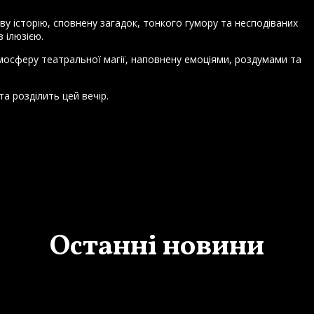
ву історію, сповнену загадок, тонкого гумору та несподіваних
 ілюзією.
осферу театральної магії, наповнену емоціями, роздумами та
та розділить цей вечір.
Останні новини