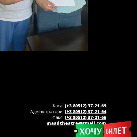
Каса:
(+3 80512) 37-21-69
Адміністратори:
(+3 80512) 37-21-64
Факс:
(+3 80512) 37-21-66
maadtheatre@gmail.com