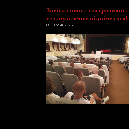
Завіса нового театрального
сезону ось-ось підніметься!
08 Серпня 2026