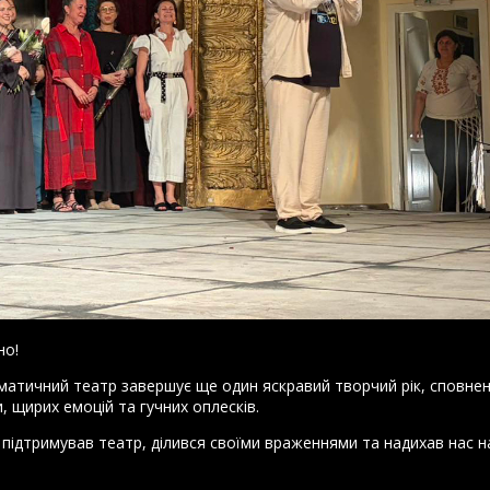
но!
матичний театр завершує ще один яскравий творчий рік, сповне
и, щирих емоцій та гучних оплесків.
 підтримував театр, ділився своїми враженнями та надихав нас н