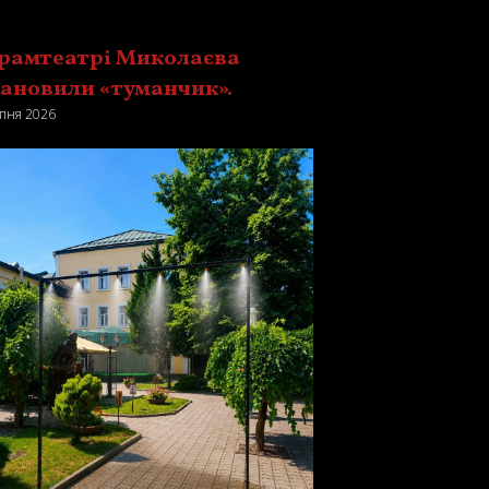
драмтеатрі Миколаєва
тановили «туманчик».
пня 2026