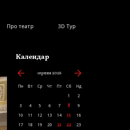
Про театр
3D Тур
Календар
arrow_backward
arrow_forward
серпня 2026
Пн
Вт
Ср
Чт
Пт
Сб
Нд
1
2
8
3
4
5
6
7
9
15
10
11
12
13
14
16
21
22
17
18
19
20
23